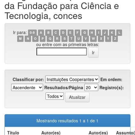
da Fundação para Ciência e
Tecnologia, conces
Ir para:
0-9
A
B
C
D
E
F
G
H
I
J
K
L
M
N
O
P
Q
R
S
T
U
V
W
X
Y
Z
ou entre com as primeiras letras:
Classificar por:
Em ordem:
Resultados/Página
Registro(s):
Mostrando resultados 1 a 1 de 1
Título
Autor(es)
Autor(es)
Assunto(