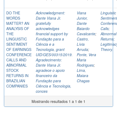
DO THE
Acknowledgment:
Viana
Linguistic
WORDS
Dante Viana Jr.
Junior,
Sentiment
MATTER? AN
gratefully
Dante
Conferen
ANALYSIS OF
acknowledges
Baiardo
Calls;
THE
financial support by
Cavalcante
;
Abnormal
LINGUISTIC
Fundação para a
Castro,
Returns;
SENTIMENT
Ciência e a
Lívia
Legitimac
OF EARNINGS
Tecnologia, grant
Arruda
;
Theory.
CONFERENCE
UID/GES/00315/2019.
Ponte, Vera
CALLS AND
Agradecimento:
Maria
ABNORMAL
Dante Viana Jr.
Rodrigues
;
STOCK
agradece o apoio
Lima,
RETURNS IN
financeiro da
Maiara
BRAZILIAN
Fundação para
Chagas
COMPANIES
Ciência e Tecnologia,
conces
Mostrando resultados 1 a 1 de 1