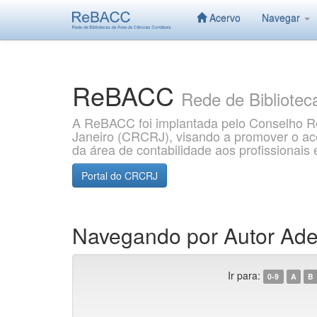
Acervo
Navegar
Skip
navigation
ReBACC
Rede de Bibliotec
A ReBACC foi implantada pelo Conselho Re
Janeiro (CRCRJ), visando a promover o aces
da área de contabilidade aos profissionai
Portal do CRCRJ
Navegando por Autor Ade
Ir para:
0-9
A
B