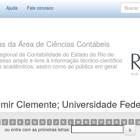
Ajuda
Fale conosco
as da Área de Ciências Contábeis
gional de Contabilidade do Estado do Rio de
so amplo e livre à informação técnico-científico
s e acadêmicos, assim como ao público em geral
mir Clemente; Universidade Fede
C
D
E
F
G
H
I
J
K
L
M
N
O
P
Q
R
S
T
U
ou entre com as primeiras letras: