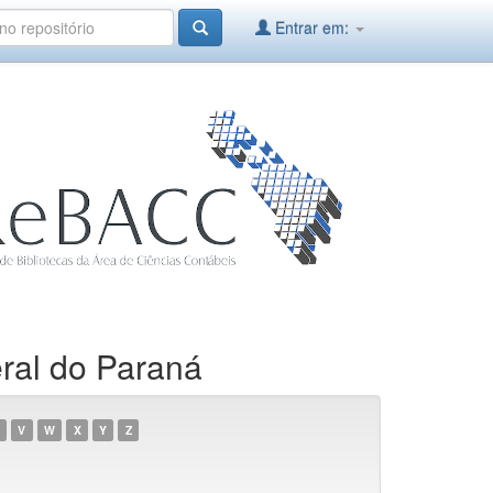
Entrar em:
ral do Paraná
V
W
X
Y
Z