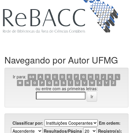
Navegando por Autor UFMG
Ir para:
0-9
A
B
C
D
E
F
G
H
I
J
K
L
M
N
O
P
Q
R
S
T
U
V
W
X
Y
Z
ou entre com as primeiras letras:
Classificar por:
Em ordem:
Resultados/Página
Registro(s):