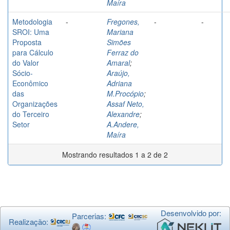
Maíra
Metodologia
-
Fregones,
-
-
SROI: Uma
Mariana
Proposta
Simões
para Cálculo
Ferraz do
do Valor
Amaral
;
Sócio-
Araújo,
Econômico
Adriana
das
M.Procópio
;
Organizações
Assaf Neto,
do Terceiro
Alexandre
;
Setor
A.Andere,
Maíra
Mostrando resultados 1 a 2 de 2
Desenvolvido por:
Parcerias:
Realização: