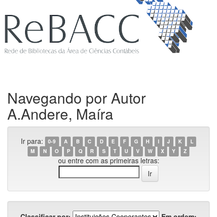
Navegando por Autor
A.Andere, Maíra
Ir para:
0-9
A
B
C
D
E
F
G
H
I
J
K
L
M
N
O
P
Q
R
S
T
U
V
W
X
Y
Z
ou entre com as primeiras letras:
Classificar por:
Em ordem: