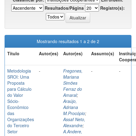
Resultados/Página
Registro(s):
Mostrando resultados 1 a 2 de 2
Título
Autor(es)
Autor(es)
Assunto(s)
Institui
Coopera
Metodologia
-
Fregones,
-
-
SROI: Uma
Mariana
Proposta
Simões
para Cálculo
Ferraz do
do Valor
Amaral
;
Sócio-
Araújo,
Econômico
Adriana
das
M.Procópio
;
Organizações
Assaf Neto,
do Terceiro
Alexandre
;
Setor
A.Andere,