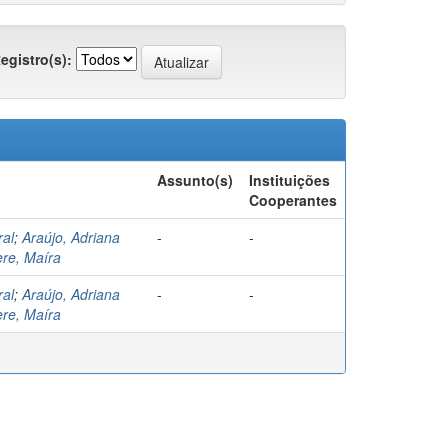
egistro(s):
Assunto(s)
Instituições
Cooperantes
ral
;
Araújo, Adriana
-
-
re, Maíra
ral
;
Araújo, Adriana
-
-
re, Maíra