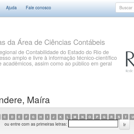
Ajuda
Fale conosco
as da Área de Ciências Contábeis
gional de Contabilidade do Estado do Rio de
so amplo e livre à informação técnico-científico
s e acadêmicos, assim como ao público em geral
ndere, Maíra
C
D
E
F
G
H
I
J
K
L
M
N
O
P
Q
R
S
T
U
ou entre com as primeiras letras: