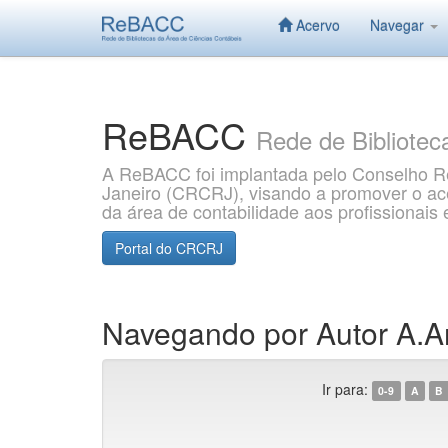
Acervo
Navegar
Skip
navigation
ReBACC
Rede de Bibliotec
A ReBACC foi implantada pelo Conselho Re
Janeiro (CRCRJ), visando a promover o aces
da área de contabilidade aos profissionai
Portal do CRCRJ
Navegando por Autor A.A
Ir para:
0-9
A
B