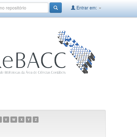
Entrar em:
V
W
X
Y
Z