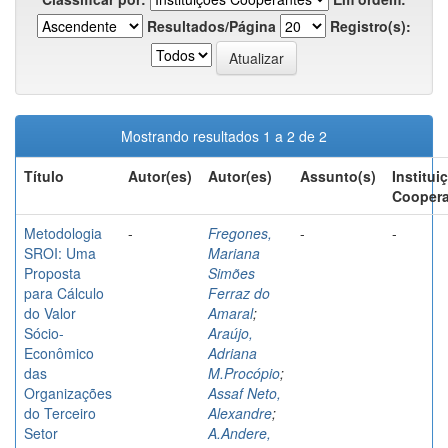
Resultados/Página
Registro(s):
Mostrando resultados 1 a 2 de 2
Título
Autor(es)
Autor(es)
Assunto(s)
Institui
Coopera
Metodologia
-
Fregones,
-
-
SROI: Uma
Mariana
Proposta
Simões
para Cálculo
Ferraz do
do Valor
Amaral
;
Sócio-
Araújo,
Econômico
Adriana
das
M.Procópio
;
Organizações
Assaf Neto,
do Terceiro
Alexandre
;
Setor
A.Andere,