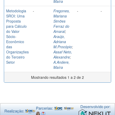
Maíra
Metodologia
-
Fregones,
-
-
SROI: Uma
Mariana
Proposta
Simões
para Cálculo
Ferraz do
do Valor
Amaral
;
Sócio-
Araújo,
Econômico
Adriana
das
M.Procópio
;
Organizações
Assaf Neto,
do Terceiro
Alexandre
;
Setor
A.Andere,
Maíra
Mostrando resultados 1 a 2 de 2
Desenvolvido por:
Parcerias:
Realização: