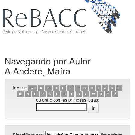
Navegando por Autor
A.Andere, Maíra
Ir para:
0-9
A
B
C
D
E
F
G
H
I
J
K
L
M
N
O
P
Q
R
S
T
U
V
W
X
Y
Z
ou entre com as primeiras letras:
Classificar por:
Em ordem: