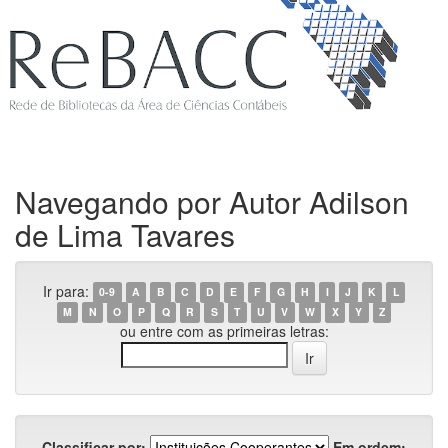
Navegando por Autor Adilson
de Lima Tavares
Ir para:
0-9
A
B
C
D
E
F
G
H
I
J
K
L
M
N
O
P
Q
R
S
T
U
V
W
X
Y
Z
ou entre com as primeiras letras:
Classificar por:
Em ordem: