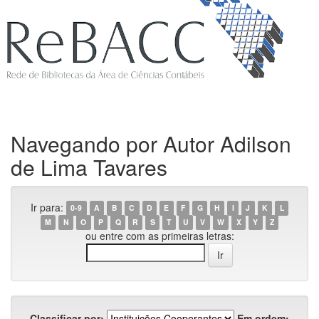
Navegando por Autor Adilson
de Lima Tavares
Ir para:
0-9
A
B
C
D
E
F
G
H
I
J
K
L
M
N
O
P
Q
R
S
T
U
V
W
X
Y
Z
ou entre com as primeiras letras:
Classificar por:
Em ordem: