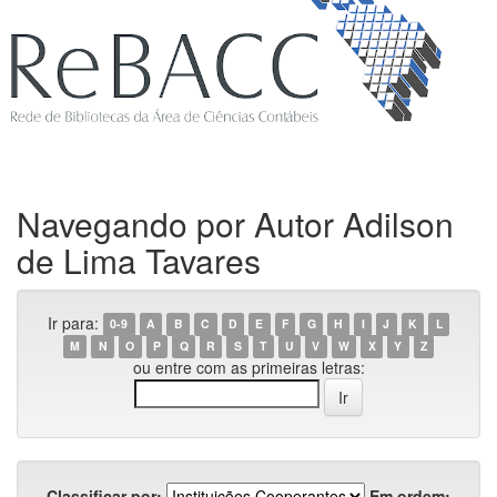
Navegando por Autor Adilson
de Lima Tavares
Ir para:
0-9
A
B
C
D
E
F
G
H
I
J
K
L
M
N
O
P
Q
R
S
T
U
V
W
X
Y
Z
ou entre com as primeiras letras:
Classificar por:
Em ordem: