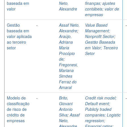
baseada em
Neto,
finanças; ajustes
valor
Alexandre
contábeis; valor de
empresas
Gestão
-
Assaf Neto,
Value Based
-
baseada em
Alexandre
;
Management;
valor aplicada
Araújo,
Nonprofit Sector
;
ao terceiro
Adriana
Gestão Baseada
setor
Maria
em Valor; Terceiro
Procópio
Setor
de
;
Fregonesi,
Mariana
Simões
Ferraz do
Amaral
Modelo de
-
Brito,
Credit risk model;
-
classificação
Giovani
Default event;
de risco de
Antonio
Publicly traded
crédito de
Silva
;
Assaf
companies; Logistic
empresas
Neto,
regression;
Alexandre
Financial ratios
;