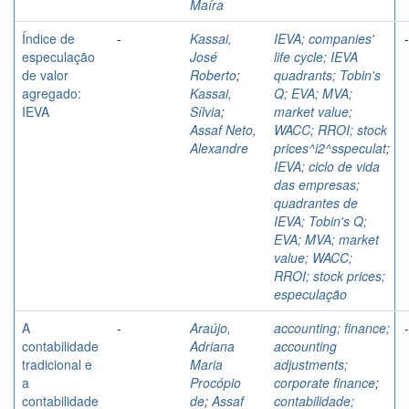
Maíra
Índice de
-
Kassai,
IEVA; companies'
-
especulação
José
life cycle; IEVA
de valor
Roberto
;
quadrants; Tobin's
agregado:
Kassai,
Q; EVA; MVA;
IEVA
Sílvia
;
market value;
Assaf Neto,
WACC; RROI; stock
Alexandre
prices^i2^sspeculat
;
IEVA; ciclo de vida
das empresas;
quadrantes de
IEVA; Tobin's Q;
EVA; MVA; market
value; WACC;
RROI; stock prices;
especulação
A
-
Araújo,
accounting; finance;
-
contabilidade
Adriana
accounting
tradicional e
Maria
adjustments;
a
Procópio
corporate finance
;
contabilidade
de
;
Assaf
contabilidade;