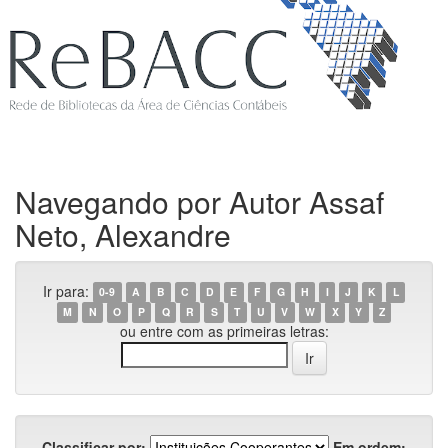
Navegando por Autor Assaf
Neto, Alexandre
Ir para:
0-9
A
B
C
D
E
F
G
H
I
J
K
L
M
N
O
P
Q
R
S
T
U
V
W
X
Y
Z
ou entre com as primeiras letras:
Classificar por:
Em ordem: