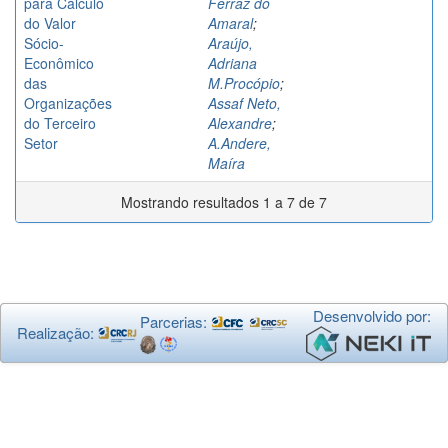
para Cálculo
Ferraz do
do Valor
Amaral
;
Sócio-
Araújo,
Econômico
Adriana
das
M.Procópio
;
Organizações
Assaf Neto,
do Terceiro
Alexandre
;
Setor
A.Andere,
Maíra
Mostrando resultados 1 a 7 de 7
Desenvolvido por:
Parcerias:
Realização: