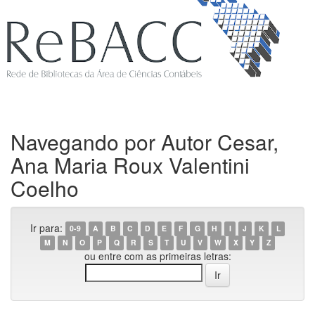
Navegando por Autor Cesar,
Ana Maria Roux Valentini
Coelho
Ir para:
0-9
A
B
C
D
E
F
G
H
I
J
K
L
M
N
O
P
Q
R
S
T
U
V
W
X
Y
Z
ou entre com as primeiras letras: