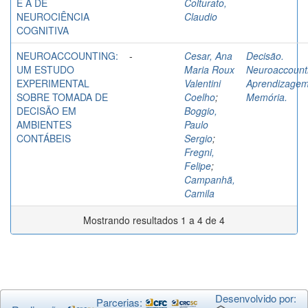
E A DE
Colturato,
NEUROCIÊNCIA
Claudio
COGNITIVA
NEUROACCOUNTING:
-
Cesar, Ana
Decisão.
UM ESTUDO
Maria Roux
Neuroaccount
EXPERIMENTAL
Valentini
Aprendizagem
SOBRE TOMADA DE
Coelho
;
Memória.
DECISÃO EM
Boggio,
AMBIENTES
Paulo
CONTÁBEIS
Sergio
;
Fregni,
Felipe
;
Campanhã,
Camila
Mostrando resultados 1 a 4 de 4
Desenvolvido por:
Parcerias: