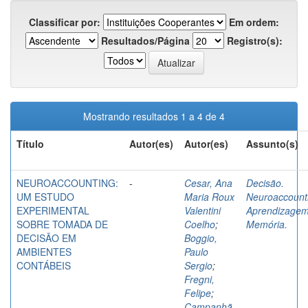
Classificar por:
Em ordem:
Resultados/Página
Registro(s):
Mostrando resultados 1 a 4 de 4
Título
Autor(es)
Autor(es)
Assunto(s)
NEUROACCOUNTING:
-
Cesar, Ana
Decisão.
UM ESTUDO
Maria Roux
Neuroaccount
EXPERIMENTAL
Valentini
Aprendizagem
SOBRE TOMADA DE
Coelho
;
Memória.
DECISÃO EM
Boggio,
AMBIENTES
Paulo
CONTÁBEIS
Sergio
;
Fregni,
Felipe
;
Campanhã,