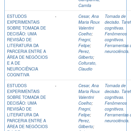
Camila
ESTUDOS
-
Cesar, Ana
Tomada de
EXPERIMENTAIS
Maria Roux
decisão. Tare
SOBRE TOMADA DE
Valentini
cognitivas.
DECISÃO: UMA
Coelho
;
Fenômenos
REVISÃO DE
Fregni,
cognitivos.
LITERATURA DA
Felipe
;
Ferramentas 
PARCERIA ENTRE A
Perez,
neurociência.
ÁREA DE NEGÓCIOS
Gilberto
;
E A DE
Colturato,
NEUROCIÊNCIA
Claudio
COGNITIVA
ESTUDOS
-
Cesar, Ana
Tomada de
EXPERIMENTAIS
Maria Roux
decisão. Tare
SOBRE TOMADA DE
Valentini
cognitivas.
DECISÃO: UMA
Coelho
;
Fenômenos
REVISÃO DE
Fregni,
cognitivos.
LITERATURA DA
Felipe
;
Ferramentas 
PARCERIA ENTRE A
Perez,
neurociência.
ÁREA DE NEGÓCIOS
Gilberto
;