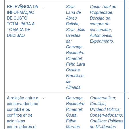
RELEVÂNCIA DA
-
Silva,
Custo Total de
INFORMAÇÃO
Lana de
Propriedade;
DE CUSTO
Abreu
Decisão de
TOTAL PARA A
Batista
;
compra do
TOMADA DE
Silva, Júlio
consumidor;
DECISÃO
Orestes
Automóveis;
da
;
Experimento.
Gonzaga,
Rosimeire
Pimentel
;
Fehr, Lara
Cristina
Francisco
de
Almeida
A relação entre o
-
Gonzaga,
Conservatism;
conservadorismo
Rosimeire
Conflicts;
contábil e os
Pimentel
;
Dividend Politics
;
conflitos entre
Costa,
Conservadorismo;
acionistas
Fábio
Conflitos; Políticas
controladores e
Moraes
de Dividendos