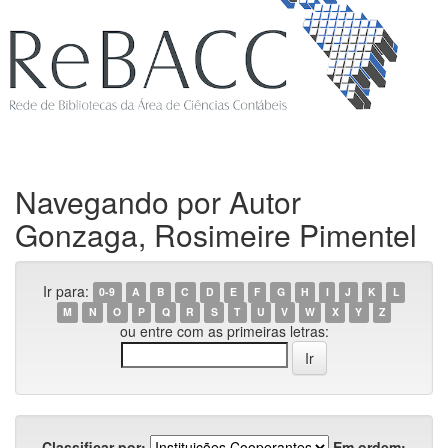
Navegando por Autor
Gonzaga, Rosimeire Pimentel
Ir para:
0-9
A
B
C
D
E
F
G
H
I
J
K
L
M
N
O
P
Q
R
S
T
U
V
W
X
Y
Z
ou entre com as primeiras letras:
Classificar por:
Em ordem: