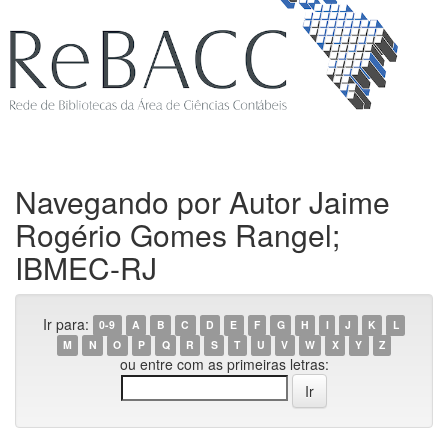
Navegando por Autor Jaime
Rogério Gomes Rangel;
IBMEC-RJ
Ir para:
0-9
A
B
C
D
E
F
G
H
I
J
K
L
M
N
O
P
Q
R
S
T
U
V
W
X
Y
Z
ou entre com as primeiras letras: