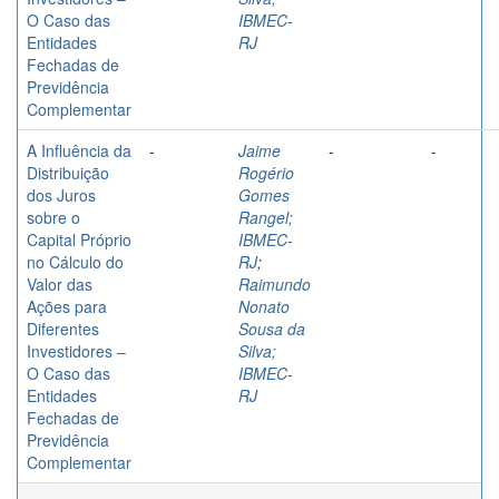
O Caso das
IBMEC-
Entidades
RJ
Fechadas de
Previdência
Complementar
A Influência da
-
Jaime
-
-
Distribuição
Rogério
dos Juros
Gomes
sobre o
Rangel;
Capital Próprio
IBMEC-
no Cálculo do
RJ
;
Valor das
Raimundo
Ações para
Nonato
Diferentes
Sousa da
Investidores –
Silva;
O Caso das
IBMEC-
Entidades
RJ
Fechadas de
Previdência
Complementar