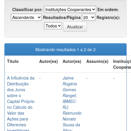
Classificar por:
Em ordem:
Resultados/Página
Registro(s):
Mostrando resultados 1 a 2 de 2
Título
Autor(es)
Autor(es)
Assunto(s)
Instituiç
Coopera
A Influência da
-
Jaime
-
-
Distribuição
Rogério
dos Juros
Gomes
sobre o
Rangel;
Capital Próprio
IBMEC-
no Cálculo do
RJ
;
Valor das
Raimundo
Ações para
Nonato
Diferentes
Sousa da
Investidores –
Silva;