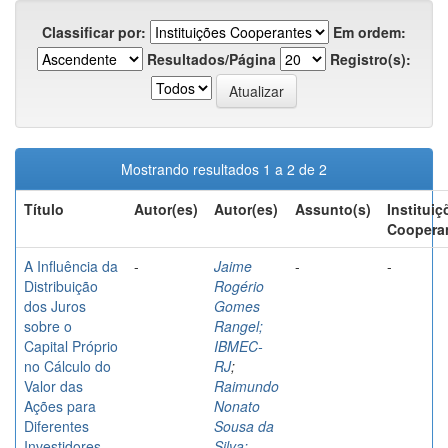
Classificar por:
Em ordem:
Resultados/Página
Registro(s):
Mostrando resultados 1 a 2 de 2
Título
Autor(es)
Autor(es)
Assunto(s)
Instituiç
Coopera
A Influência da
-
Jaime
-
-
Distribuição
Rogério
dos Juros
Gomes
sobre o
Rangel;
Capital Próprio
IBMEC-
no Cálculo do
RJ
;
Valor das
Raimundo
Ações para
Nonato
Diferentes
Sousa da
Investidores –
Silva;