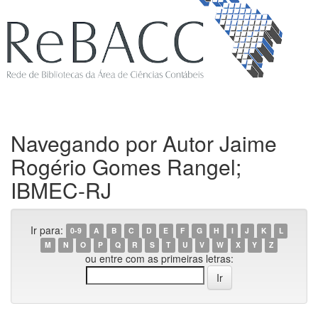
Navegando por Autor Jaime
Rogério Gomes Rangel;
IBMEC-RJ
Ir para:
0-9
A
B
C
D
E
F
G
H
I
J
K
L
M
N
O
P
Q
R
S
T
U
V
W
X
Y
Z
ou entre com as primeiras letras: