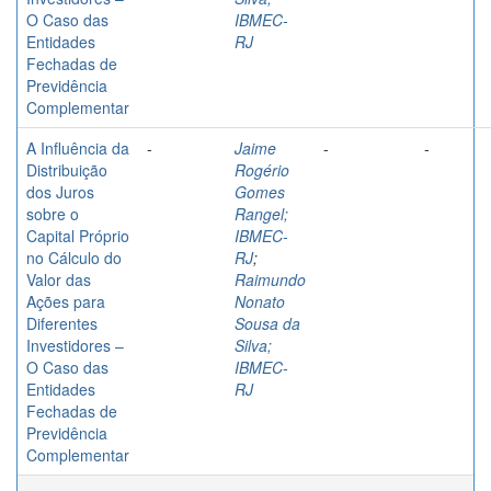
O Caso das
IBMEC-
Entidades
RJ
Fechadas de
Previdência
Complementar
A Influência da
-
Jaime
-
-
Distribuição
Rogério
dos Juros
Gomes
sobre o
Rangel;
Capital Próprio
IBMEC-
no Cálculo do
RJ
;
Valor das
Raimundo
Ações para
Nonato
Diferentes
Sousa da
Investidores –
Silva;
O Caso das
IBMEC-
Entidades
RJ
Fechadas de
Previdência
Complementar