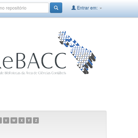
Entrar em:
V
W
X
Y
Z