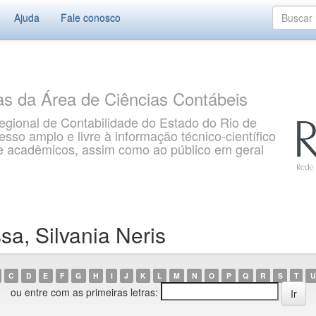
Ajuda
Fale conosco
as da Área de Ciências Contábeis
gional de Contabilidade do Estado do Rio de
so amplo e livre à informação técnico-científico
s e acadêmicos, assim como ao público em geral
a, Silvania Neris
C
D
E
F
G
H
I
J
K
L
M
N
O
P
Q
R
S
T
U
ou entre com as primeiras letras: