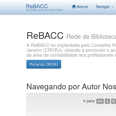
Acervo
Navegar
Skip
navigation
ReBACC
Rede de Bibliotec
A ReBACC foi implantada pelo Conselho Re
Janeiro (CRCRJ), visando a promover o aces
da área de contabilidade aos profissionai
Portal do CRCRJ
Navegando por Autor Noss
Ir para:
0-9
A
B