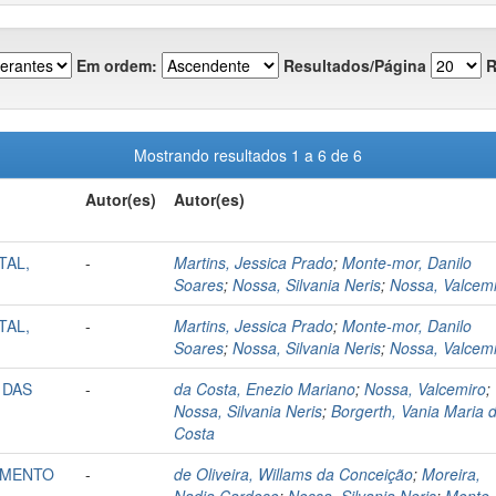
Em ordem:
Resultados/Página
R
Mostrando resultados 1 a 6 de 6
Autor(es)
Autor(es)
TAL,
-
Martins, Jessica Prado
;
Monte-mor, Danilo
Soares
;
Nossa, Silvania Neris
;
Nossa, Valcem
TAL,
-
Martins, Jessica Prado
;
Monte-mor, Danilo
Soares
;
Nossa, Silvania Neris
;
Nossa, Valcem
 DAS
-
da Costa, Enezio Mariano
;
Nossa, Valcemiro
;
Nossa, Silvania Neris
;
Borgerth, Vania Maria 
Costa
AMENTO
-
de Oliveira, Willams da Conceição
;
Moreira,
Nadia Cardoso
;
Nossa, Silvania Neris
;
Monte-