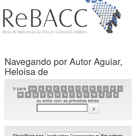
Navegando por Autor Aguiar,
Heloisa de
Ir para:
0-9
A
B
C
D
E
F
G
H
I
J
K
L
M
N
O
P
Q
R
S
T
U
V
W
X
Y
Z
ou entre com as primeiras letras:
Classificar por:
Em ordem: