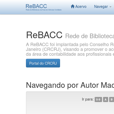
Acervo
Navegar
Skip
navigation
ReBACC
Rede de Bibliotec
A ReBACC foi implantada pelo Conselho Re
Janeiro (CRCRJ), visando a promover o aces
da área de contabilidade aos profissionai
Portal do CRCRJ
Navegando por Autor Ma
Ir para:
0-9
A
B