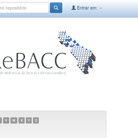
Entrar em:
V
W
X
Y
Z