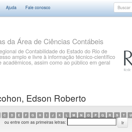
Ajuda
Fale conosco
as da Área de Ciências Contábeis
gional de Contabilidade do Estado do Rio de
so amplo e livre à informação técnico-científico
s e acadêmicos, assim como ao público em geral
cohon, Edson Roberto
C
D
E
F
G
H
I
J
K
L
M
N
O
P
Q
R
S
T
U
ou entre com as primeiras letras: