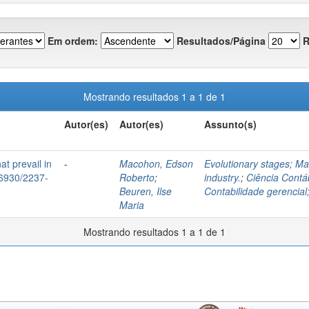
Em ordem:
Resultados/Página
R
Mostrando resultados 1 a 1 de 1
Autor(es)
Autor(es)
Assunto(s)
t prevail in
-
Macohon, Edson
Evolutionary stages; Ma
.16930/2237-
Roberto
;
industry.
;
Ciência Contáb
Beuren, Ilse
Contabilidade gerencial
Maria
Mostrando resultados 1 a 1 de 1