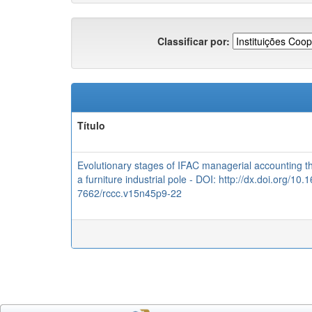
Classificar por:
Título
Evolutionary stages of IFAC managerial accounting tha
a furniture industrial pole - DOI: http://dx.doi.org/10
7662/rccc.v15n45p9-22