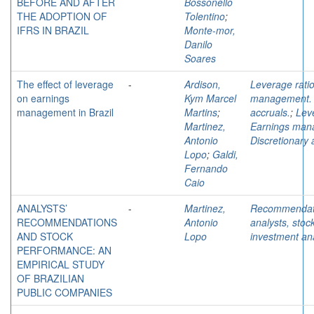
BEFORE AND AFTER
Bossonello
THE ADOPTION OF
Tolentino
;
IFRS IN BRAZIL
Monte-mor,
Danilo
Soares
The effect of leverage
-
Ardison,
Leverage ratio
on earnings
Kym Marcel
management. D
management in Brazil
Martins
;
accruals.
;
Leve
Martinez,
Earnings man
Antonio
Discretionary 
Lopo
;
Galdi,
Fernando
Caio
ANALYSTS’
-
Martinez,
Recommendat
RECOMMENDATIONS
Antonio
analysts, stoc
AND STOCK
Lopo
investment an
PERFORMANCE: AN
EMPIRICAL STUDY
OF BRAZILIAN
PUBLIC COMPANIES