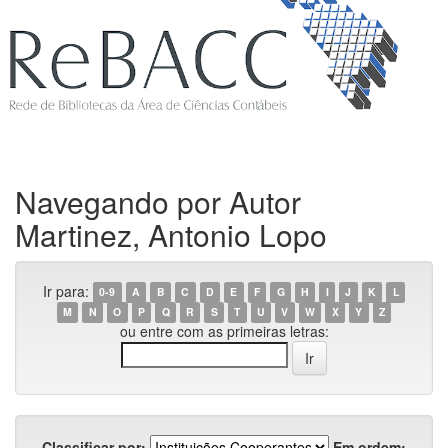
Navegando por Autor
Martinez, Antonio Lopo
Ir para:
0-9
A
B
C
D
E
F
G
H
I
J
K
L
M
N
O
P
Q
R
S
T
U
V
W
X
Y
Z
ou entre com as primeiras letras:
Classificar por:
Em ordem: