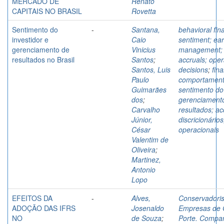
MERCADO DE
Renato
CAPITAIS NO BRASIL
Rovetta
Sentimento do
-
Santana,
behavioral fin
investidor e
Caio
sentiment; ea
gerenciamento de
Vinicius
management; d
resultados no Brasil
Santos
;
accruals; oper
Santos, Luis
decisions
;
fin
Paulo
comportament
Guimarães
sentimento do 
dos
;
gerenciament
Carvalho
resultados; ac
Júnior,
discricionário
César
operacionais
Valentim de
Oliveira
;
Martinez,
Antonio
Lopo
EFEITOS DA
-
Alves,
Conservadori
ADOÇÃO DAS IFRS
Josenaldo
Empresas de 
NO
de Souza
;
Porte. Compa