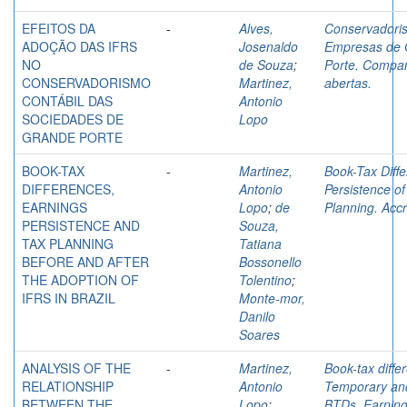
EFEITOS DA
-
Alves,
Conservadori
ADOÇÃO DAS IFRS
Josenaldo
Empresas de 
NO
de Souza
;
Porte. Compa
CONSERVADORISMO
Martinez,
abertas.
CONTÁBIL DAS
Antonio
SOCIEDADES DE
Lopo
GRANDE PORTE
BOOK-TAX
-
Martinez,
Book-Tax Diff
DIFFERENCES,
Antonio
Persistence o
EARNINGS
Lopo
;
de
Planning. Accr
PERSISTENCE AND
Souza,
TAX PLANNING
Tatiana
BEFORE AND AFTER
Bossonello
THE ADOPTION OF
Tolentino
;
IFRS IN BRAZIL
Monte-mor,
Danilo
Soares
ANALYSIS OF THE
-
Martinez,
Book-tax diffe
RELATIONSHIP
Antonio
Temporary an
BETWEEN THE
Lopo
;
BTDs. Earnin