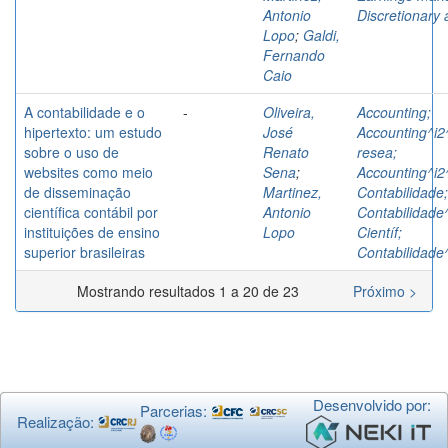
Antonio
Discretionary 
Lopo
;
Galdi,
Fernando
Caio
A contabilidade e o
-
Oliveira,
Accounting;
hipertexto: um estudo
José
Accounting^i2^
sobre o uso de
Renato
resea;
websites como meio
Sena
;
Accounting^i2
de disseminação
Martinez,
Contabilidade;
científica contábil por
Antonio
Contabilidade
instituições de ensino
Lopo
Científ;
superior brasileiras
Contabilidade^
Mostrando resultados 1 a 20 de 23
Próximo >
Desenvolvido por:
Parcerias:
Realização: