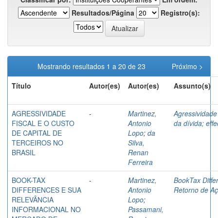
Resultados/Página
Registro(s):
Mostrando resultados 1 a 20 de 23
Próximo >
Título
Autor(es)
Autor(es)
Assunto(s)
AGRESSIVIDADE
-
Martinez,
Agressividade 
FISCAL E O CUSTO
Antonio
da dívida; effe
DE CAPITAL DE
Lopo
;
da
TERCEIROS NO
Silva,
BRASIL
Renan
Ferreira
BOOK-TAX
-
Martinez,
BookTax Diffe
DIFFERENCES E SUA
Antonio
Retorno de A
RELEVÂNCIA
Lopo
;
INFORMACIONAL NO
Passamani,