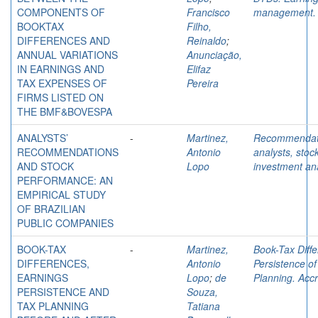
COMPONENTS OF
Francisco
management.
BOOKTAX
Filho,
DIFFERENCES AND
Reinaldo
;
ANNUAL VARIATIONS
Anunciação,
IN EARNINGS AND
Elifaz
TAX EXPENSES OF
Pereira
FIRMS LISTED ON
THE BMF&BOVESPA
ANALYSTS’
-
Martinez,
Recommendat
RECOMMENDATIONS
Antonio
analysts, stoc
AND STOCK
Lopo
investment an
PERFORMANCE: AN
EMPIRICAL STUDY
OF BRAZILIAN
PUBLIC COMPANIES
BOOK-TAX
-
Martinez,
Book-Tax Diff
DIFFERENCES,
Antonio
Persistence o
EARNINGS
Lopo
;
de
Planning. Accr
PERSISTENCE AND
Souza,
TAX PLANNING
Tatiana