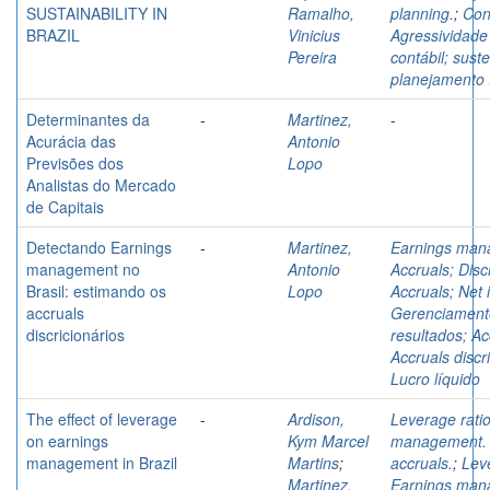
SUSTAINABILITY IN
Ramalho,
planning.
;
Con
BRAZIL
Vinicius
Agressividade 
Pereira
contábil; sust
planejamento f
Determinantes da
-
Martinez,
-
Acurácia das
Antonio
Previsões dos
Lopo
Analistas do Mercado
de Capitais
Detectando Earnings
-
Martinez,
Earnings man
management no
Antonio
Accruals; Disc
Brasil: estimando os
Lopo
Accruals; Net
accruals
Gerenciament
discricionários
resultados; Ac
Accruals discr
Lucro líquido
The effect of leverage
-
Ardison,
Leverage ratio
on earnings
Kym Marcel
management. D
management in Brazil
Martins
;
accruals.
;
Leve
Martinez,
Earnings man