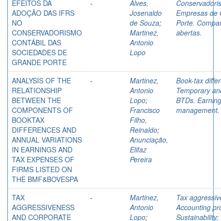
EFEITOS DA
-
Alves,
Conservadori
ADOÇÃO DAS IFRS
Josenaldo
Empresas de 
NO
de Souza
;
Porte. Compa
CONSERVADORISMO
Martinez,
abertas.
CONTÁBIL DAS
Antonio
SOCIEDADES DE
Lopo
GRANDE PORTE
ANALYSIS OF THE
-
Martinez,
Book-tax diffe
RELATIONSHIP
Antonio
Temporary an
BETWEEN THE
Lopo
;
BTDs. Earnin
COMPONENTS OF
Francisco
management.
BOOKTAX
Filho,
DIFFERENCES AND
Reinaldo
;
ANNUAL VARIATIONS
Anunciação,
IN EARNINGS AND
Elifaz
TAX EXPENSES OF
Pereira
FIRMS LISTED ON
THE BMF&BOVESPA
TAX
-
Martinez,
Tax aggressiv
AGGRESSIVENESS
Antonio
Accounting pro
AND CORPORATE
Lopo
;
Sustainability;