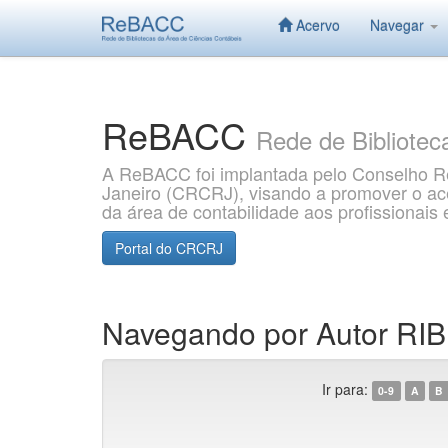
Acervo
Navegar
Skip
navigation
ReBACC
Rede de Bibliotec
A ReBACC foi implantada pelo Conselho Re
Janeiro (CRCRJ), visando a promover o aces
da área de contabilidade aos profissionai
Portal do CRCRJ
Navegando por Autor RIBE
Ir para:
0-9
A
B