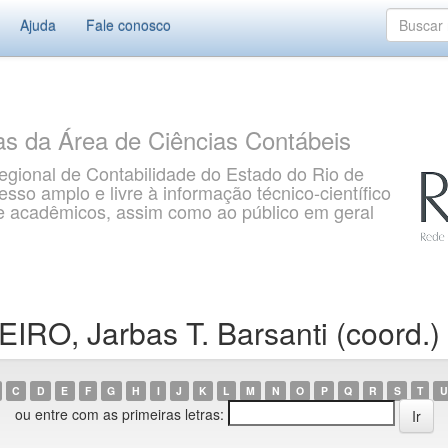
Ajuda
Fale conosco
as da Área de Ciências Contábeis
gional de Contabilidade do Estado do Rio de
so amplo e livre à informação técnico-científico
s e acadêmicos, assim como ao público em geral
IRO, Jarbas T. Barsanti (coord.)
C
D
E
F
G
H
I
J
K
L
M
N
O
P
Q
R
S
T
U
ou entre com as primeiras letras: