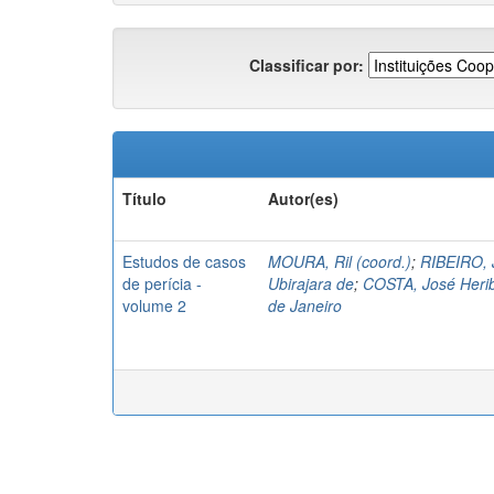
Classificar por:
Título
Autor(es)
Estudos de casos
MOURA, Ril (coord.)
;
RIBEIRO, J
de perícia -
Ubirajara de
;
COSTA, José Herib
volume 2
de Janeiro