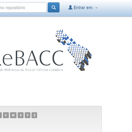
Entrar em:
V
W
X
Y
Z