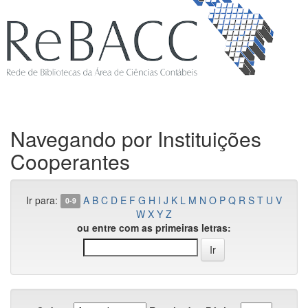
Navegando por Instituições
Cooperantes
Ir para:
A
B
C
D
E
F
G
H
I
J
K
L
M
N
O
P
Q
R
S
T
U
V
0-9
W
X
Y
Z
ou entre com as primeiras letras: