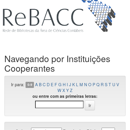
Navegando por Instituições
Cooperantes
Ir para:
A
B
C
D
E
F
G
H
I
J
K
L
M
N
O
P
Q
R
S
T
U
V
0-9
W
X
Y
Z
ou entre com as primeiras letras: