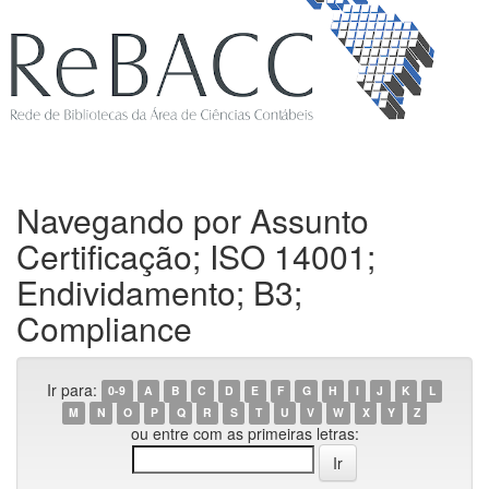
Navegando por Assunto
Certificação; ISO 14001;
Endividamento; B3;
Compliance
Ir para:
0-9
A
B
C
D
E
F
G
H
I
J
K
L
M
N
O
P
Q
R
S
T
U
V
W
X
Y
Z
ou entre com as primeiras letras: