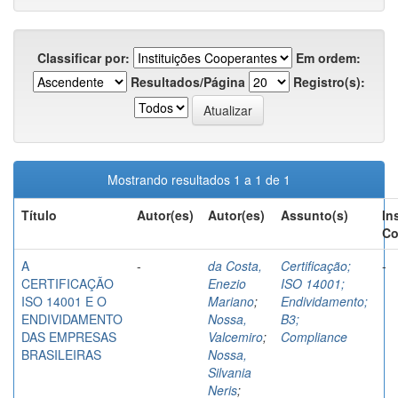
Classificar por:
Em ordem:
Resultados/Página
Registro(s):
Mostrando resultados 1 a 1 de 1
Título
Autor(es)
Autor(es)
Assunto(s)
In
Co
A
-
da Costa,
Certificação;
-
CERTIFICAÇÃO
Enezio
ISO 14001;
ISO 14001 E O
Mariano
;
Endividamento;
ENDIVIDAMENTO
Nossa,
B3;
DAS EMPRESAS
Valcemiro
;
Compliance
BRASILEIRAS
Nossa,
Silvania
Neris
;