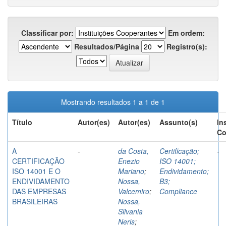
Classificar por:
Em ordem:
Resultados/Página
Registro(s):
Mostrando resultados 1 a 1 de 1
Título
Autor(es)
Autor(es)
Assunto(s)
In
Co
A
-
da Costa,
Certificação;
-
CERTIFICAÇÃO
Enezio
ISO 14001;
ISO 14001 E O
Mariano
;
Endividamento;
ENDIVIDAMENTO
Nossa,
B3;
DAS EMPRESAS
Valcemiro
;
Compliance
BRASILEIRAS
Nossa,
Silvania
Neris
;