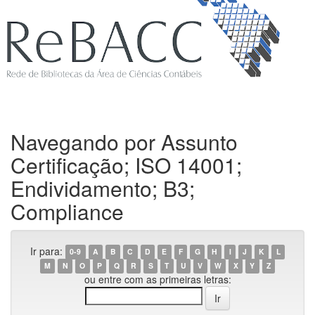
Navegando por Assunto
Certificação; ISO 14001;
Endividamento; B3;
Compliance
Ir para:
0-9
A
B
C
D
E
F
G
H
I
J
K
L
M
N
O
P
Q
R
S
T
U
V
W
X
Y
Z
ou entre com as primeiras letras: