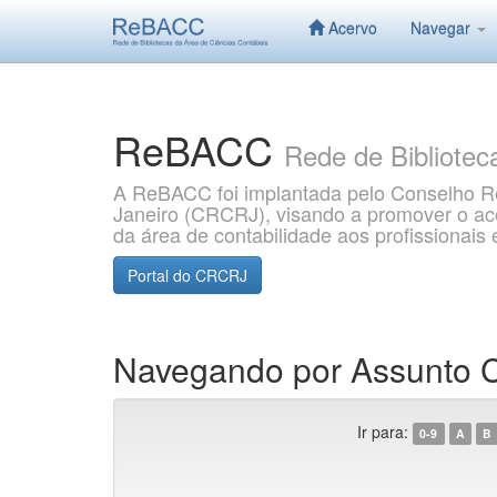
Acervo
Navegar
Skip
navigation
ReBACC
Rede de Bibliotec
A ReBACC foi implantada pelo Conselho Re
Janeiro (CRCRJ), visando a promover o aces
da área de contabilidade aos profissionai
Portal do CRCRJ
Navegando por Assunto C
Ir para:
0-9
A
B