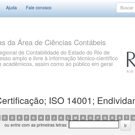
Ajuda
Fale conosco
as da Área de Ciências Contábeis
gional de Contabilidade do Estado do Rio de
so amplo e livre à informação técnico-científico
s e acadêmicos, assim como ao público em geral
ertificação; ISO 14001; Endivid
C
D
E
F
G
H
I
J
K
L
M
N
O
P
Q
R
S
T
U
ou entre com as primeiras letras: