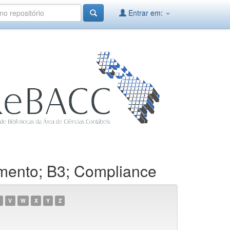
Entrar em:
amento; B3; Compliance
V
W
X
Y
Z