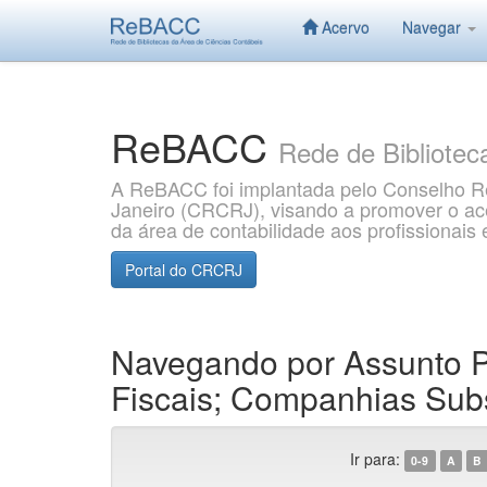
Acervo
Navegar
Skip
navigation
ReBACC
Rede de Bibliotec
A ReBACC foi implantada pelo Conselho Re
Janeiro (CRCRJ), visando a promover o aces
da área de contabilidade aos profissionai
Portal do CRCRJ
Navegando por Assunto Pr
Fiscais; Companhias Subs
Ir para:
0-9
A
B