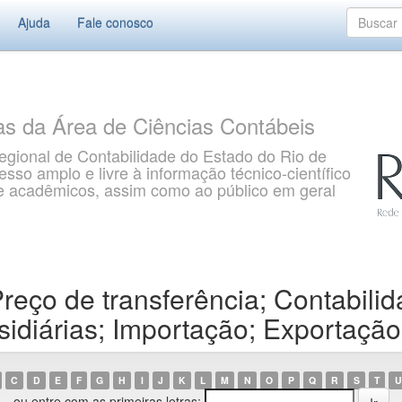
Ajuda
Fale conosco
as da Área de Ciências Contábeis
gional de Contabilidade do Estado do Rio de
so amplo e livre à informação técnico-científico
s e acadêmicos, assim como ao público em geral
eço de transferência; Contabilid
idiárias; Importação; Exportação
C
D
E
F
G
H
I
J
K
L
M
N
O
P
Q
R
S
T
U
ou entre com as primeiras letras: