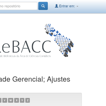
Entrar em:
ade Gerencial; Ajustes
V
W
X
Y
Z