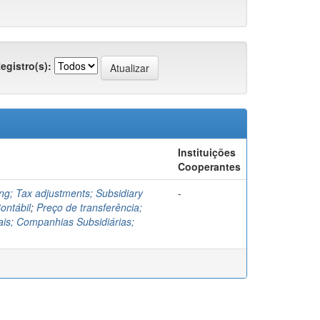
egistro(s):
Instituições
Cooperantes
ng; Tax adjustments; Subsidiary
-
ontábil
;
Preço de transferência;
cais; Companhias Subsidiárias;