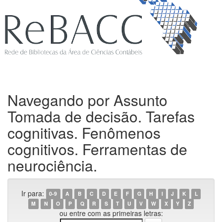
Navegando por Assunto
Tomada de decisão. Tarefas
cognitivas. Fenômenos
cognitivos. Ferramentas de
neurociência.
Ir para:
0-9
A
B
C
D
E
F
G
H
I
J
K
L
M
N
O
P
Q
R
S
T
U
V
W
X
Y
Z
ou entre com as primeiras letras: