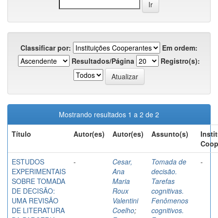
Classificar por:
Em ordem:
Resultados/Página
Registro(s):
Mostrando resultados 1 a 2 de 2
Título
Autor(es)
Autor(es)
Assunto(s)
Insti
Coop
ESTUDOS
-
Cesar,
Tomada de
-
EXPERIMENTAIS
Ana
decisão.
SOBRE TOMADA
Maria
Tarefas
DE DECISÃO:
Roux
cognitivas.
UMA REVISÃO
Valentini
Fenômenos
DE LITERATURA
Coelho
;
cognitivos.