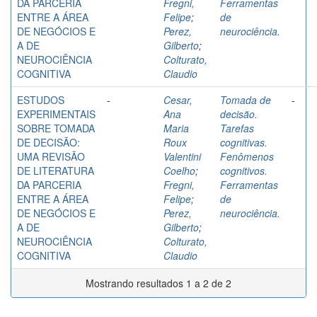
DA PARCERIA
Fregni,
Ferramentas
ENTRE A ÁREA
Felipe
;
de
DE NEGÓCIOS E
Perez,
neurociência.
A DE
Gilberto
;
NEUROCIÊNCIA
Colturato,
COGNITIVA
Claudio
ESTUDOS
-
Cesar,
Tomada de
-
EXPERIMENTAIS
Ana
decisão.
SOBRE TOMADA
Maria
Tarefas
DE DECISÃO:
Roux
cognitivas.
UMA REVISÃO
Valentini
Fenômenos
DE LITERATURA
Coelho
;
cognitivos.
DA PARCERIA
Fregni,
Ferramentas
ENTRE A ÁREA
Felipe
;
de
DE NEGÓCIOS E
Perez,
neurociência.
A DE
Gilberto
;
NEUROCIÊNCIA
Colturato,
COGNITIVA
Claudio
Mostrando resultados 1 a 2 de 2