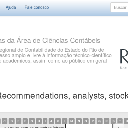
Ajuda
Fale conosco
as da Área de Ciências Contábeis
gional de Contabilidade do Estado do Rio de
so amplo e livre à informação técnico-científico
s e acadêmicos, assim como ao público em geral
commendations, analysts, stock 
C
D
E
F
G
H
I
J
K
L
M
N
O
P
Q
R
S
T
U
ou entre com as primeiras letras: