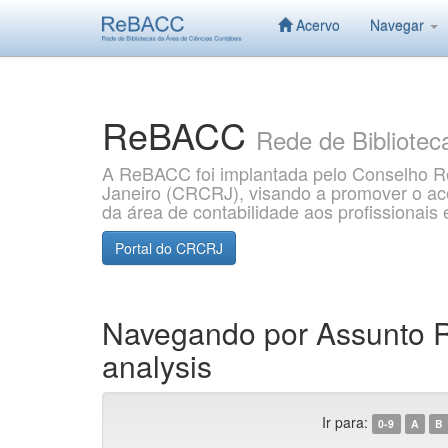
Acervo
Navegar
Skip
navigation
ReBACC
Rede de Bibliotec
A ReBACC foi implantada pelo Conselho Re
Janeiro (CRCRJ), visando a promover o aces
da área de contabilidade aos profissionai
Portal do CRCRJ
Navegando por Assunto Re
analysis
Ir para:
0-9
A
B