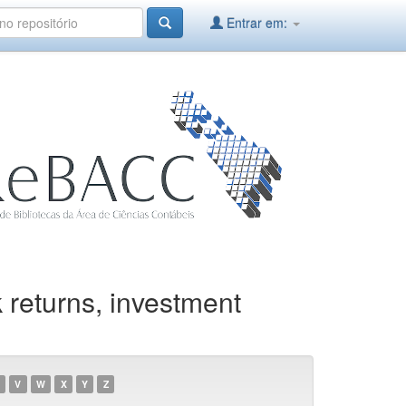
Entrar em:
returns, investment
V
W
X
Y
Z