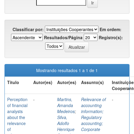
Classificar por:
Em ordem:
Resultados/Página
Registro(s):
Mostrando resultados 1 a 1 de 1
Título
Autor(es)
Autor(es)
Assunto(s)
Instituiçõ
Cooperant
Perception
-
Martins,
Relevance of
-
of financial
Amanda
accounting
analysts
Medeiros
;
information;
about the
Silva,
Regulatory
relevance
Adolfo
accounting;
of
Henrique
Corporate