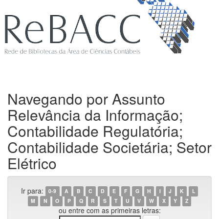
Navegando por Assunto
Relevância da Informação;
Contabilidade Regulatória;
Contabilidade Societária; Setor
Elétrico
Ir para:
0-9
A
B
C
D
E
F
G
H
I
J
K
L
M
N
O
P
Q
R
S
T
U
V
W
X
Y
Z
ou entre com as primeiras letras: