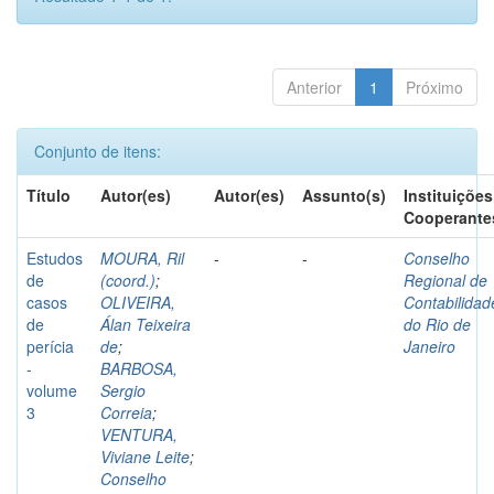
Anterior
1
Próximo
Conjunto de itens:
Título
Autor(es)
Autor(es)
Assunto(s)
Instituições
Cooperante
Estudos
MOURA, Ril
-
-
Conselho
de
(coord.)
;
Regional de
casos
OLIVEIRA,
Contabilidad
de
Álan Teixeira
do Rio de
perícia
de
;
Janeiro
-
BARBOSA,
volume
Sergio
3
Correia
;
VENTURA,
Viviane Leite
;
Conselho