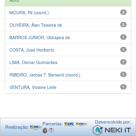
MOURA, Ril (coord.)
3
OLIVEIRA, Álan Teixeira de
3
BARROS JUNIOR, Ubirajara de
1
COSTA, José Heriberto
1
LIMA, Osmar Guimarães
1
RIBEIRO, Jarbas T. Barsanti (coord.)
1
VENTURA, Viviane Leite
1
Desenvolvido por:
Parcerias:
Realização: