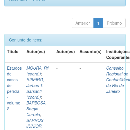
Anterior
1
Próximo
Conjunto de itens:
Título
Autor(es)
Autor(es)
Assunto(s)
Instituições
Cooperante
Estudos
MOURA, Ril
-
-
Conselho
de
(coord.)
;
Regional de
casos
RIBEIRO,
Contabilidad
de
Jarbas T.
do Rio de
perícia
Barsanti
Janeiro
-
(coord.)
;
volume
BARBOSA,
2
Sergio
Correia
;
BARROS
JUNIOR,