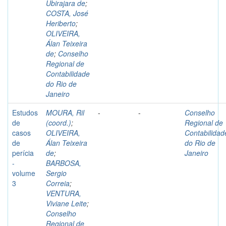
Ubirajara de
;
COSTA, José
Heriberto
;
OLIVEIRA,
Álan Teixeira
de
;
Conselho
Regional de
Contabilidade
do Rio de
Janeiro
Estudos
MOURA, Ril
-
-
Conselho
de
(coord.)
;
Regional de
casos
OLIVEIRA,
Contabilidad
de
Álan Teixeira
do Rio de
perícia
de
;
Janeiro
-
BARBOSA,
volume
Sergio
3
Correia
;
VENTURA,
Viviane Leite
;
Conselho
Regional de