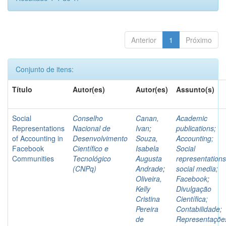
Anterior
1
Próximo
Conjunto de itens:
Título
Autor(es)
Autor(es)
Assunto(s)
Social
Conselho
Canan,
Academic
Representations
Nacional de
Ivan
;
publications;
of Accounting in
Desenvolvimento
Souza,
Accounting;
Facebook
Científico e
Isabela
Social
Communities
Tecnológico
Augusta
representations
(CNPq)
Andrade
;
social media;
Oliveira,
Facebook
;
Kelly
Divulgação
Cristina
Científica;
Pereira
Contabilidade;
de
Representaçõe