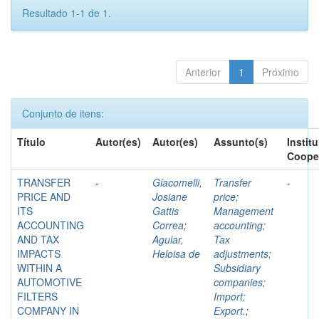
Resultado 1-1 de 1.
Anterior
1
Próximo
Conjunto de itens:
Título
Autor(es)
Autor(es)
Assunto(s)
Instit
Coope
TRANSFER
-
Giacomelli,
Transfer
-
PRICE AND
Josiane
price;
ITS
Gattis
Management
ACCOUNTING
Correa
;
accounting;
AND TAX
Aguiar,
Tax
IMPACTS
Heloisa de
adjustments;
WITHIN A
Subsidiary
AUTOMOTIVE
companies;
FILTERS
Import;
COMPANY IN
Export.
;