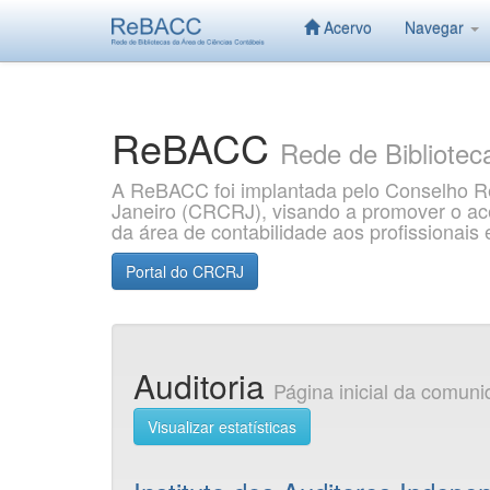
Acervo
Navegar
Skip
navigation
ReBACC
Rede de Bibliotec
A ReBACC foi implantada pelo Conselho Re
Janeiro (CRCRJ), visando a promover o aces
da área de contabilidade aos profissionai
Portal do CRCRJ
Auditoria
Página inicial da comun
Visualizar estatísticas