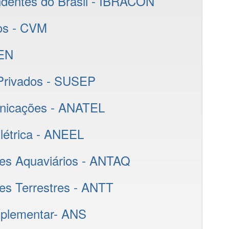
endentes do Brasil - IBRACON
ios - CVM
CEN
 Privados - SUSEP
unicações - ANATEL
létrica - ANEEL
tes Aquaviários - ANTAQ
es Terrestres - ANTT
uplementar- ANS