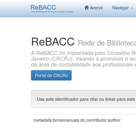
Acervo
Navegar
Skip
navigation
ReBACC
Rede de Bibliotec
A ReBACC foi implantada pelo Conselho Re
Janeiro (CRCRJ), visando a promover o aces
da área de contabilidade aos profissionai
Portal do CRCRJ
Use este identificador para citar ou linkar para este
metadata.livrosmanuais.dc.contributor.author: