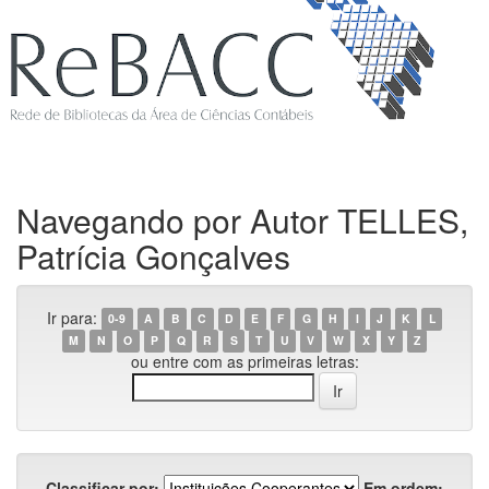
Navegando por Autor TELLES,
Patrícia Gonçalves
Ir para:
0-9
A
B
C
D
E
F
G
H
I
J
K
L
M
N
O
P
Q
R
S
T
U
V
W
X
Y
Z
ou entre com as primeiras letras:
Classificar por:
Em ordem: