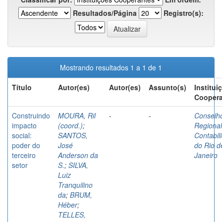
Resultados/Página
Registro(s):
Mostrando resultados 1 a 1 de 1
Título
Autor(es)
Autor(es)
Assunto(s)
Institui
Coopera
Construindo
MOURA, Ril
-
-
Conselh
impacto
(coord.)
;
Regional
social:
SANTOS,
Contabil
poder do
José
do Rio d
terceiro
Anderson da
Janeiro
setor
S.
;
SILVA,
Luiz
Tranquilino
da
;
BRUM,
Héber
;
TELLES,