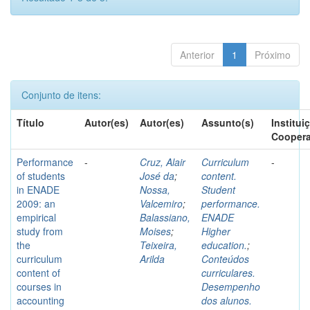
Anterior
1
Próximo
Conjunto de itens:
Título
Autor(es)
Autor(es)
Assunto(s)
Institui
Coopera
Performance
-
Cruz, Alair
Curriculum
-
of students
José da
;
content.
in ENADE
Nossa,
Student
2009: an
Valcemiro
;
performance.
empirical
Balassiano,
ENADE
study from
Moises
;
Higher
the
Teixeira,
education.
;
curriculum
Arilda
Conteúdos
content of
curriculares.
courses in
Desempenho
accounting
dos alunos.