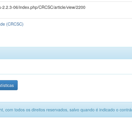
/ojs-2.2.3-06/index.php/CRCSC/article/view/2200
dade (CRCSC)
tísticas
ht, com todos os direitos reservados, salvo quando é indicado o contrár