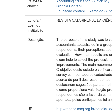
Palavras-
Accounting education; Sufficiency
chave:
Ciência Contábil
Educação contábil; Exame de Suficiê
Editora /
REVISTA CATARINENSE DA CIÊN
Evento /
Instituição:
Descrição:
The purpose of this study was to ve
accountants cadastrated in a group 
respondents, their perceptions abou
evaluation. How main results are o
exam help to select the profession
improvements. The main recommendat
O objetivo deste estudo é verific
survey com contadores cadastrados
acerca do perfil dos respondentes
destacarem sugestões para a melho
exame proporciona valorização pro
respondentes são a favor da conti
apontada pelos participantes foi 
URI:
http://rebacc.crcrj.org.br/handle/