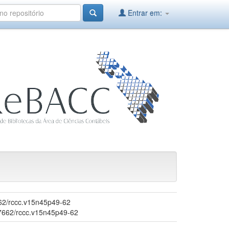
Entrar em:
7662/rccc.v15n45p49-62
-7662/rccc.v15n45p49-62