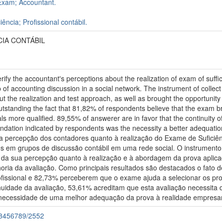
 Exam; Accountant.
ncia; Profissional contábil.
CIA CONTÁBIL
rify the accountant's perceptions about the realization of exam of suffi
of accounting discussion in a social network. The instrument of collect
t the realization and test approach, as well as brought the opportunit
utstanding the fact that 81,82% of respondents believe that the exam br
als more qualified. 89,55% of answerer are in favor that the continuity
ion indicated by respondents was the necessity a better adequation of
ar a percepção dos contadores quanto à realização do Exame de Sufici
 em grupos de discussão contábil em uma rede social. O instrumento
, da sua percepção quanto à realização e à abordagem da prova aplica
ria da avaliação. Como principais resultados são destacados o fato
fissional e 82,73% perceberem que o exame ajuda a selecionar os pro
nuidade da avaliação, 53,61% acreditam que esta avaliação necessita
a necessidade de uma melhor adequação da prova à realidade empresar
123456789/2552